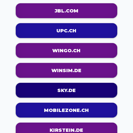
JBL.COM
UPC.CH
WINGO.CH
WINSIM.DE
SKY.DE
MOBILEZONE.CH
KIRSTEIN.DE