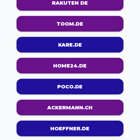
RAKUTEN DE
TOOM.DE
KARE.DE
HOME24.DE
POCO.DE
ACKERMANN.CH
HOEFFNER.DE