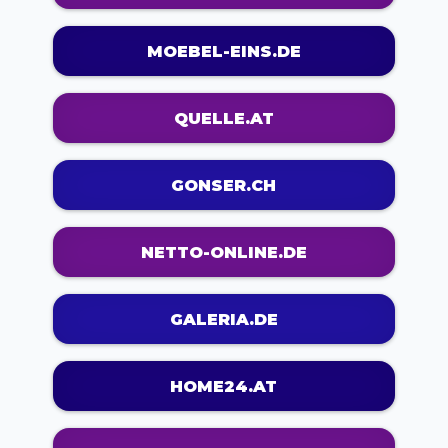
MOEBEL-EINS.DE
QUELLE.AT
GONSER.CH
NETTO-ONLINE.DE
GALERIA.DE
HOME24.AT