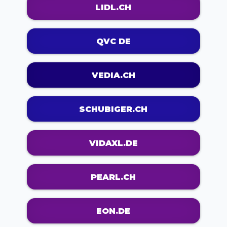
LIDL.CH
QVC DE
VEDIA.CH
SCHUBIGER.CH
VIDAXL.DE
PEARL.CH
EON.DE